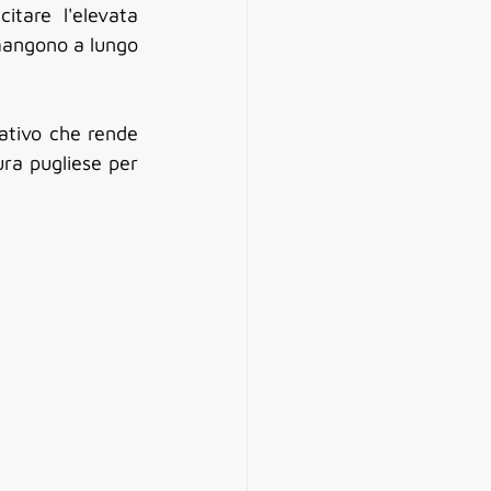
tare l'elevata 
imangono a lungo 
ativo che rende 
ura pugliese per 