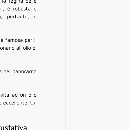
la regina delle 
ni, è robusta e 
; pertanto, è 
 è famosa per il 
suo elevato contenuto di polifenoli. Queste molecole antiossidanti naturali donano all’olio di 
a nel panorama 
ita ad un olio 
e eccellente. Un 
ustativa 