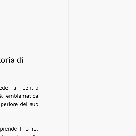
oria di 
iede al centro 
tà, emblematica 
della ricchezza olivicola pugliese, affascina gli intenditori per la qualità superiore del suo 
 prende il nome, 