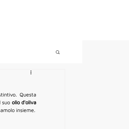
Do you need help?
Log In
tintivo. Questa 
l suo 
olio d'oliva 
riamolo insieme.