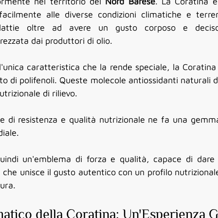
ormente nel territorio del 
Nord Barese
. La Coratina è 
 facilmente alle diverse condizioni climatiche e terre
alattie oltre ad avere un gusto corposo e deciso
ezzata dai produttori di olio.
'unica caratteristica che la rende speciale, la Coratina
utrizionale di rilievo.
 di resistenza e qualità nutrizionale ne fa una gemm
diale.
quindi un'emblema di forza e qualità, capace di dare v
 che unisce il gusto autentico con un profilo nutrizional
ura. 
matico della Coratina: Un'Esperienza G