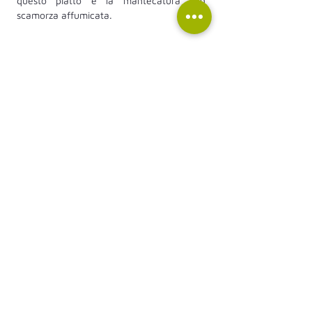
questo piatto è la mantecatura con 
scamorza affumicata.
Indietro
Avanti
Link utili
Chi siam
o
Dove nasce
Negozio
Sostenibilità
Ric
ette
Blo
g
Contatti